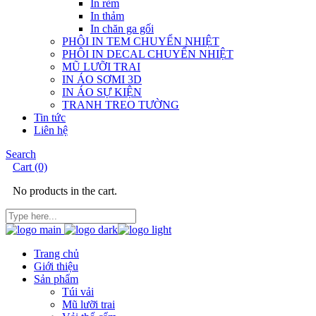
In rèm
In thảm
In chăn ga gối
PHÔI IN TEM CHUYỂN NHIỆT
PHÔI IN DECAL CHUYỂN NHIỆT
MŨ LƯỠI TRAI
IN ÁO SƠMI 3D
IN ÁO SỰ KIỆN
TRANH TREO TƯỜNG
Tin tức
Liên hệ
Search
Cart
(0)
No products in the cart.
Trang chủ
Giới thiệu
Sản phẩm
Túi vải
Mũ lưỡi trai