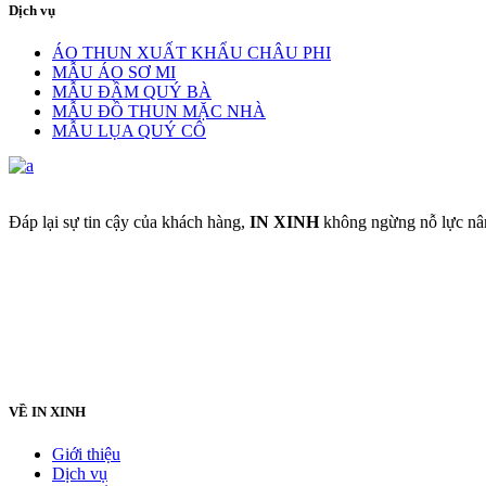
Dịch vụ
ÁO THUN XUẤT KHẨU CHÂU PHI
MẪU ÁO SƠ MI
MẪU ĐẦM QUÝ BÀ
MẪU ĐỒ THUN MẶC NHÀ
MẪU LỤA QUÝ CÔ
Đáp lại sự tin cậy của khách hàng,
IN XINH
không ngừng nỗ lực nân
VỀ IN XINH
Giới thiệu
Dịch vụ