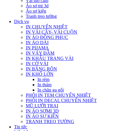
Vải thổ cẩm
Áo sơ mi 3d
Áo sự kiện
Tranh treo tường
Dịch vụ
IN CHUYỂN NHIỆT
IN VẢI CÂY- VẢI CUỘN
IN ÁO ĐỒNG PHỤC
IN ÁO DÀI
IN PIJAMA
IN VÁY ĐẦM
IN KHẨU TRANG VẢI
IN CỜ VẢI
IN BĂNG RÔN
IN KHỔ LỚN
In rèm
In thảm
In chăn ga gối
PHÔI IN TEM CHUYỂN NHIỆT
PHÔI IN DECAL CHUYỂN NHIỆT
MŨ LƯỠI TRAI
IN ÁO SƠMI 3D
IN ÁO SỰ KIỆN
TRANH TREO TƯỜNG
Tin tức