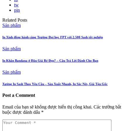
tw
pin
Related Posts
Sản phẩm
In Xinh đồng hành cùng Trường Đại học FPT với 2.500 Sash tốt nghiệp
Sản phẩm
In Khăn Bandana ở Đâu Giá Rẻ Đẹp? – Câu Trả Lời Dành Cho Bạn
Sản phẩm
Xưởng In Sash Theo Yêu Cầu – Sản Xuất Nhanh, In Sắc Nét, Giá Tận Gốc
Post a Comment
Email của bạn sẽ không được hiển thị công khai.
Các trường bắt
buộc được đánh dấu
*