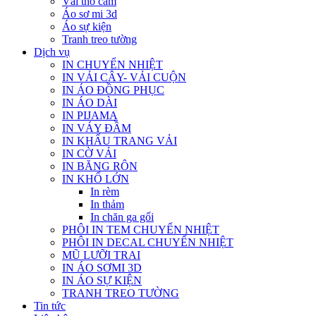
Vải thổ cẩm
Áo sơ mi 3d
Áo sự kiện
Tranh treo tường
Dịch vụ
IN CHUYỂN NHIỆT
IN VẢI CÂY- VẢI CUỘN
IN ÁO ĐỒNG PHỤC
IN ÁO DÀI
IN PIJAMA
IN VÁY ĐẦM
IN KHẨU TRANG VẢI
IN CỜ VẢI
IN BĂNG RÔN
IN KHỔ LỚN
In rèm
In thảm
In chăn ga gối
PHÔI IN TEM CHUYỂN NHIỆT
PHÔI IN DECAL CHUYỂN NHIỆT
MŨ LƯỠI TRAI
IN ÁO SƠMI 3D
IN ÁO SỰ KIỆN
TRANH TREO TƯỜNG
Tin tức