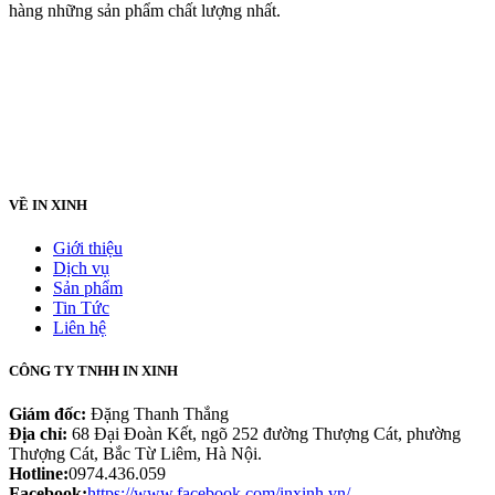
hàng những sản phẩm chất lượng nhất.
VỀ IN XINH
Giới thiệu
Dịch vụ
Sản phẩm
Tin Tức
Liên hệ
CÔNG TY TNHH IN XINH
Giám đốc:
Đặng Thanh Thắng
Địa chỉ:
68 Đại Đoàn Kết, ngõ 252 đường Thượng Cát, phường
Thượng Cát, Bắc Từ Liêm, Hà Nội.
Hotline:
0974.436.059
Facebook:
https://www.facebook.com/inxinh.vn/