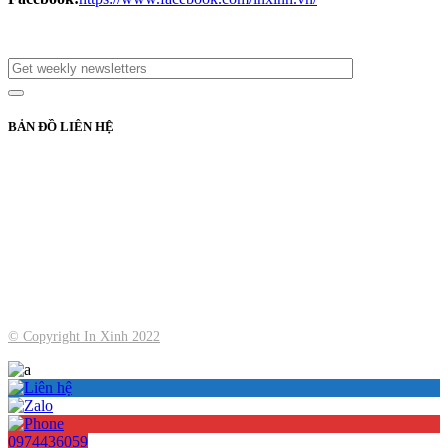
BẢN ĐỒ LIÊN HỆ
© Copyright
In Xinh
2022
0974436059