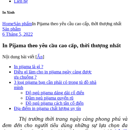
Liên hệ
In Xinh
Home
Sản phẩm
In Pijama theo yêu cầu cao cấp, thời thượng nhất
Sản phẩm
6 Tháng 5, 2022
In Pijama theo yêu cầu cao cấp, thời thượng nhất
Nội dung bài viết
[
Ẩn
]
In pijama là gì ?
Điều gì làm cho in pijama ngày càng được
ưa chuộng ?
3 loại pijama bạn cần phải có trong tủ đồ nhà
mình
Độ ngủ pijama dáng dài cổ điển
Đầm ngủ pijama quyến rũ
Đồ ngủ pijama cách tân cổ điển
Địa điểm in pijama chất lượng uy tín
Thị trường thời trang ngày càng phong phú và
đem đến cho người tiêu dùng những sự lựa chọn đa