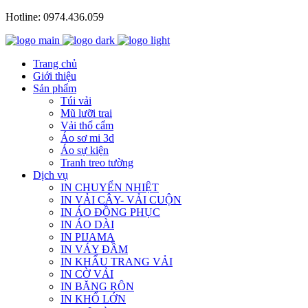
Hotline: 0974.436.059
Trang chủ
Giới thiệu
Sản phẩm
Túi vải
Mũ lưỡi trai
Vải thổ cẩm
Áo sơ mi 3d
Áo sự kiện
Tranh treo tường
Dịch vụ
IN CHUYỂN NHIỆT
IN VẢI CÂY- VẢI CUỘN
IN ÁO ĐỒNG PHỤC
IN ÁO DÀI
IN PIJAMA
IN VÁY ĐẦM
IN KHẨU TRANG VẢI
IN CỜ VẢI
IN BĂNG RÔN
IN KHỔ LỚN