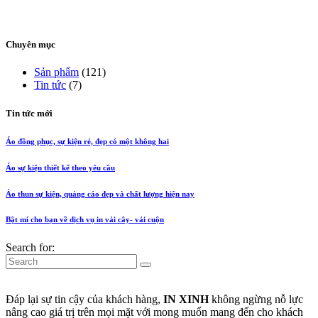
Chuyên mục
Sản phẩm
(121)
Tin tức
(7)
Tin tức mới
Áo đồng phục, sự kiện rẻ, đẹp có một không hai
Áo sự kiện thiết kế theo yêu cầu
Áo thun sự kiện, quảng cáo đẹp và chất lượng hiện nay
Bật mí cho bạn về dịch vụ in vải cây- vải cuộn
Search for:
Đáp lại sự tin cậy của khách hàng,
IN XINH
không ngừng nỗ lực
nâng cao giá trị trên mọi mặt với mong muốn mang đến cho khách