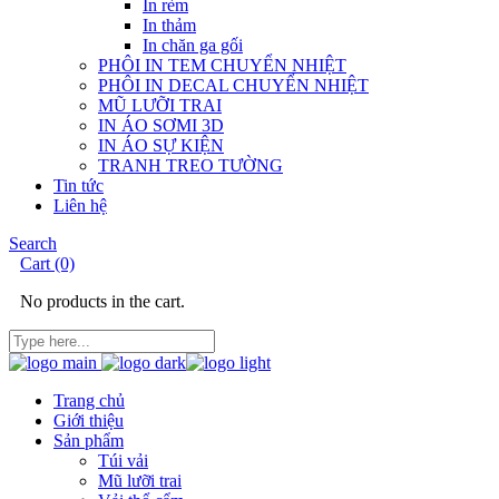
In rèm
In thảm
In chăn ga gối
PHÔI IN TEM CHUYỂN NHIỆT
PHÔI IN DECAL CHUYỂN NHIỆT
MŨ LƯỠI TRAI
IN ÁO SƠMI 3D
IN ÁO SỰ KIỆN
TRANH TREO TƯỜNG
Tin tức
Liên hệ
Search
Cart
(0)
No products in the cart.
Trang chủ
Giới thiệu
Sản phẩm
Túi vải
Mũ lưỡi trai