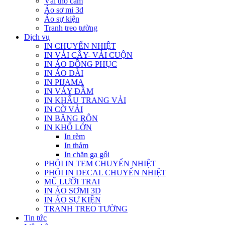
Vải thổ cẩm
Áo sơ mi 3d
Áo sự kiện
Tranh treo tường
Dịch vụ
IN CHUYỂN NHIỆT
IN VẢI CÂY- VẢI CUỘN
IN ÁO ĐỒNG PHỤC
IN ÁO DÀI
IN PIJAMA
IN VÁY ĐẦM
IN KHẨU TRANG VẢI
IN CỜ VẢI
IN BĂNG RÔN
IN KHỔ LỚN
In rèm
In thảm
In chăn ga gối
PHÔI IN TEM CHUYỂN NHIỆT
PHÔI IN DECAL CHUYỂN NHIỆT
MŨ LƯỠI TRAI
IN ÁO SƠMI 3D
IN ÁO SỰ KIỆN
TRANH TREO TƯỜNG
Tin tức