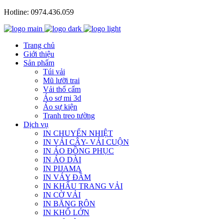
Hotline: 0974.436.059
Trang chủ
Giới thiệu
Sản phẩm
Túi vải
Mũ lưỡi trai
Vải thổ cẩm
Áo sơ mi 3d
Áo sự kiện
Tranh treo tường
Dịch vụ
IN CHUYỂN NHIỆT
IN VẢI CÂY- VẢI CUỘN
IN ÁO ĐỒNG PHỤC
IN ÁO DÀI
IN PIJAMA
IN VÁY ĐẦM
IN KHẨU TRANG VẢI
IN CỜ VẢI
IN BĂNG RÔN
IN KHỔ LỚN