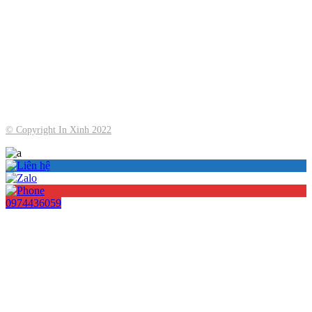
© Copyright
In Xinh
2022
0974436059