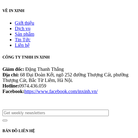
VỀ IN XINH
Giới thiệu
Dịch vụ
Sản phẩm
Tin Tức
Liên hệ
CÔNG TY TNHH IN XINH
Giám đốc:
Đặng Thanh Thắng
Địa chỉ:
68 Đại Đoàn Kết, ngõ 252 đường Thượng Cát, phường
Thượng Cát, Bắc Từ Liêm, Hà Nội.
Hotline:
0974.436.059
Facebook:
https://www.facebook.com/inxinh.vn/
BẢN ĐỒ LIÊN HỆ