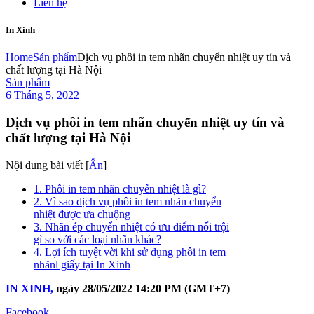
Liên hệ
In Xinh
Home
Sản phẩm
Dịch vụ phôi in tem nhãn chuyển nhiệt uy tín và
chất lượng tại Hà Nội
Sản phẩm
6 Tháng 5, 2022
Dịch vụ phôi in tem nhãn chuyển nhiệt uy tín và
chất lượng tại Hà Nội
Nội dung bài viết
[
Ẩn
]
1. Phôi in tem nhãn chuyển nhiệt là gì?
2. Vì sao dịch vụ phôi in tem nhãn chuyển
nhiệt được ưa chuộng
3. Nhãn ép chuyển nhiệt có ưu điểm nổi trội
gì so với các loại nhãn khác?
4. Lợi ích tuyệt vời khi sử dụng phôi in tem
nhãnl giấy tại In Xinh
IN XINH,
ngày 28/05/2022 14:20 PM (GMT+7)
Facebook