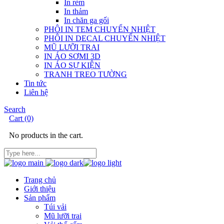
In rèm
In thảm
In chăn ga gối
PHÔI IN TEM CHUYỂN NHIỆT
PHÔI IN DECAL CHUYỂN NHIỆT
MŨ LƯỠI TRAI
IN ÁO SƠMI 3D
IN ÁO SỰ KIỆN
TRANH TREO TƯỜNG
Tin tức
Liên hệ
Search
Cart
(0)
No products in the cart.
Trang chủ
Giới thiệu
Sản phẩm
Túi vải
Mũ lưỡi trai