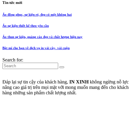
Tin tức mới
Áo đồng phục, sự kiện rẻ, đẹp có một không hai
Áo sự kiện thiết kế theo yêu cầu
Áo thun sự kiện, quảng cáo đẹp và chất lượng hiện nay
Bật mí cho bạn về dịch vụ in vải cây- vải cuộn
Search for:
Đáp lại sự tin cậy của khách hàng,
IN XINH
không ngừng nỗ lực
nâng cao giá trị trên mọi mặt với mong muốn mang đến cho khách
hàng những sản phẩm chất lượng nhất.