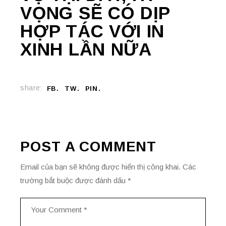
VỌNG SẼ CÓ DỊP
HỢP TÁC VỚI IN
XINH LẦN NỮA
share:
FB
TW
PIN
POST A COMMENT
Email của bạn sẽ không được hiển thị công khai.
Các
trường bắt buộc được đánh dấu
*