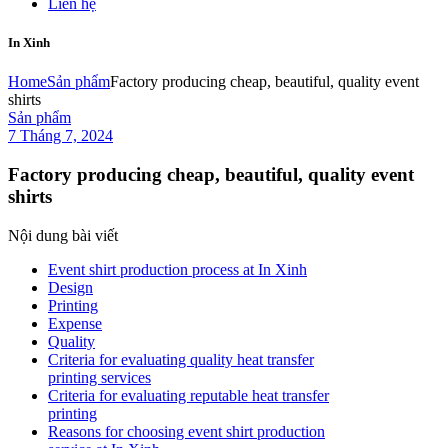
Liên hệ
In Xinh
Home
Sản phẩm
Factory producing cheap, beautiful, quality event
shirts
Sản phẩm
7 Tháng 7, 2024
Factory producing cheap, beautiful, quality event
shirts
Nội dung bài viết
Event shirt production process at In Xinh
Design
Printing
Expense
Quality
Criteria for evaluating quality heat transfer
printing services
Criteria for evaluating reputable heat transfer
printing
Reasons for choosing event shirt production