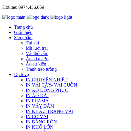
Hotline: 0974.436.059
Trang chủ
Giới thiệu
Sản phẩm
Túi vải
Mũ lưỡi trai
Vải thổ cẩm
Áo sơ mi 3d
Áo sự kiện
Tranh treo tường
Dịch vụ
IN CHUYỂN NHIỆT
IN VẢI CÂY- VẢI CUỘN
IN ÁO ĐỒNG PHỤC
IN ÁO DÀI
IN PIJAMA
IN VÁY ĐẦM
IN KHẨU TRANG VẢI
IN CỜ VẢI
IN BĂNG RÔN
IN KHỔ LỚN