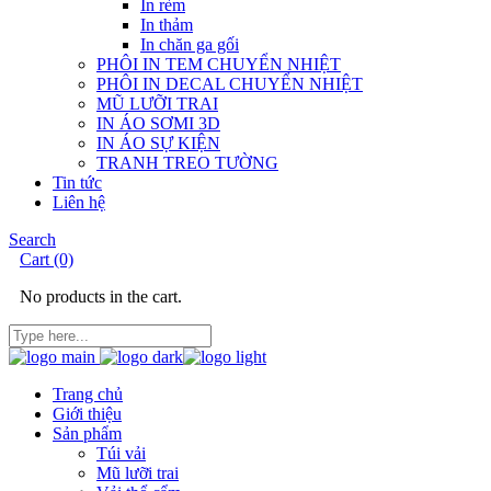
In rèm
In thảm
In chăn ga gối
PHÔI IN TEM CHUYỂN NHIỆT
PHÔI IN DECAL CHUYỂN NHIỆT
MŨ LƯỠI TRAI
IN ÁO SƠMI 3D
IN ÁO SỰ KIỆN
TRANH TREO TƯỜNG
Tin tức
Liên hệ
Search
Cart
(0)
No products in the cart.
Trang chủ
Giới thiệu
Sản phẩm
Túi vải
Mũ lưỡi trai