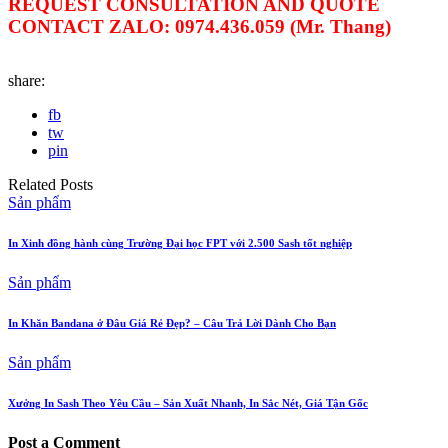
REQUEST CONSULTATION AND QUOTE
CONTACT ZALO: 0974.436.059 (Mr. Thang)
share:
fb
tw
pin
Related Posts
Sản phẩm
In Xinh đồng hành cùng Trường Đại học FPT với 2.500 Sash tốt nghiệp
Sản phẩm
In Khăn Bandana ở Đâu Giá Rẻ Đẹp? – Câu Trả Lời Dành Cho Bạn
Sản phẩm
Xưởng In Sash Theo Yêu Cầu – Sản Xuất Nhanh, In Sắc Nét, Giá Tận Gốc
Post a Comment