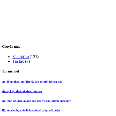
Chuyên mục
Sản phẩm
(121)
Tin tức
(7)
Tin tức mới
Áo đồng phục, sự kiện rẻ, đẹp có một không hai
Áo sự kiện thiết kế theo yêu cầu
Áo thun sự kiện, quảng cáo đẹp và chất lượng hiện nay
Bật mí cho bạn về dịch vụ in vải cây- vải cuộn