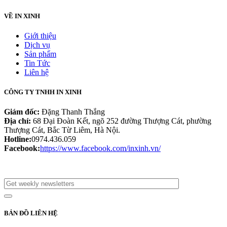
VỀ IN XINH
Giới thiệu
Dịch vụ
Sản phẩm
Tin Tức
Liên hệ
CÔNG TY TNHH IN XINH
Giám đốc:
Đặng Thanh Thắng
Địa chỉ:
68 Đại Đoàn Kết, ngõ 252 đường Thượng Cát, phường
Thượng Cát, Bắc Từ Liêm, Hà Nội.
Hotline:
0974.436.059
Facebook:
https://www.facebook.com/inxinh.vn/
BẢN ĐỒ LIÊN HỆ