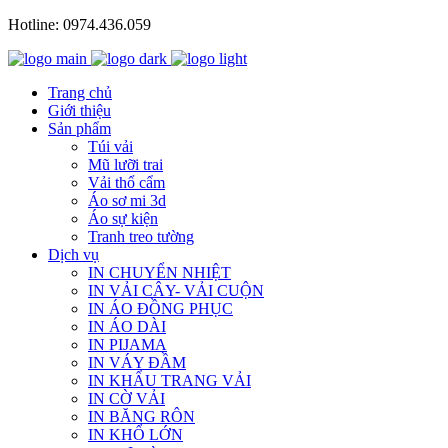
Hotline: 0974.436.059
Trang chủ
Giới thiệu
Sản phẩm
Túi vải
Mũ lưỡi trai
Vải thổ cẩm
Áo sơ mi 3d
Áo sự kiện
Tranh treo tường
Dịch vụ
IN CHUYỂN NHIỆT
IN VẢI CÂY- VẢI CUỘN
IN ÁO ĐỒNG PHỤC
IN ÁO DÀI
IN PIJAMA
IN VÁY ĐẦM
IN KHẨU TRANG VẢI
IN CỜ VẢI
IN BĂNG RÔN
IN KHỔ LỚN