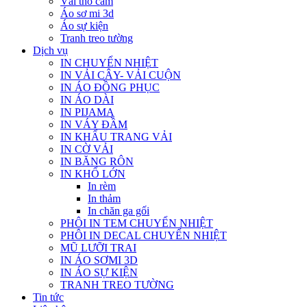
Vải thổ cẩm
Áo sơ mi 3d
Áo sự kiện
Tranh treo tường
Dịch vụ
IN CHUYỂN NHIỆT
IN VẢI CÂY- VẢI CUỘN
IN ÁO ĐỒNG PHỤC
IN ÁO DÀI
IN PIJAMA
IN VÁY ĐẦM
IN KHẨU TRANG VẢI
IN CỜ VẢI
IN BĂNG RÔN
IN KHỔ LỚN
In rèm
In thảm
In chăn ga gối
PHÔI IN TEM CHUYỂN NHIỆT
PHÔI IN DECAL CHUYỂN NHIỆT
MŨ LƯỠI TRAI
IN ÁO SƠMI 3D
IN ÁO SỰ KIỆN
TRANH TREO TƯỜNG
Tin tức