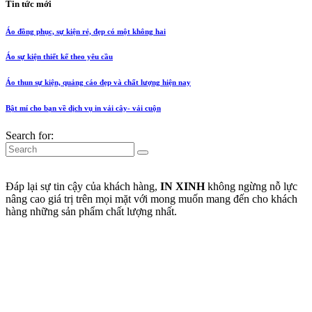
Tin tức mới
Áo đồng phục, sự kiện rẻ, đẹp có một không hai
Áo sự kiện thiết kế theo yêu cầu
Áo thun sự kiện, quảng cáo đẹp và chất lượng hiện nay
Bật mí cho bạn về dịch vụ in vải cây- vải cuộn
Search for:
Đáp lại sự tin cậy của khách hàng,
IN XINH
không ngừng nỗ lực
nâng cao giá trị trên mọi mặt với mong muốn mang đến cho khách
hàng những sản phẩm chất lượng nhất.