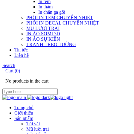
In rèm
In thảm
In chăn ga gối
PHÔI IN TEM CHUYỂN NHIỆT
PHÔI IN DECAL CHUYỂN NHIỆT
MŨ LƯỠI TRAI
IN ÁO SƠMI 3D
IN ÁO SỰ KIỆN
TRANH TREO TƯỜNG
Tin tức
Liên hệ
Search
Cart
(0)
No products in the cart.
Trang chủ
Giới thiệu
Sản phẩm
Túi vải
Mũ lưỡi trai