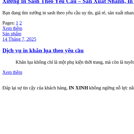
Xưởng In Sash Theo Yêu Cầu – Sản Xuất Nhanh, In 
Bạn đang tìm xưởng in sash theo yêu cầu uy tín, giá rẻ, sản xuất nh
Pages:
1
2
Xem thêm
Sản phẩm
14 Tháng 7, 2025
Dịch vụ in khăn lụa theo yêu cầu
Khăn lụa không chỉ là một phụ kiện thời trang, mà còn là tuyên ng
Xem thêm
Đáp lại sự tin cậy của khách hàng,
IN XINH
không ngừng nỗ lực nân