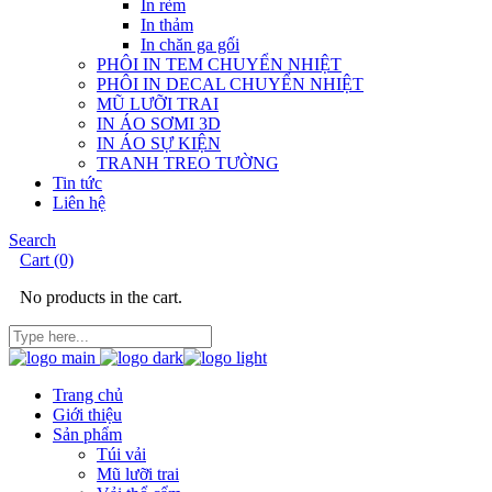
In rèm
In thảm
In chăn ga gối
PHÔI IN TEM CHUYỂN NHIỆT
PHÔI IN DECAL CHUYỂN NHIỆT
MŨ LƯỠI TRAI
IN ÁO SƠMI 3D
IN ÁO SỰ KIỆN
TRANH TREO TƯỜNG
Tin tức
Liên hệ
Search
Cart
(0)
No products in the cart.
Trang chủ
Giới thiệu
Sản phẩm
Túi vải
Mũ lưỡi trai