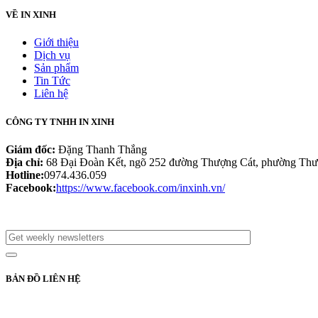
VỀ IN XINH
Giới thiệu
Dịch vụ
Sản phẩm
Tin Tức
Liên hệ
CÔNG TY TNHH IN XINH
Giám đốc:
Đặng Thanh Thắng
Địa chỉ:
68 Đại Đoàn Kết, ngõ 252 đường Thượng Cát, phường Thư
Hotline:
0974.436.059
Facebook:
https://www.facebook.com/inxinh.vn/
BẢN ĐỒ LIÊN HỆ