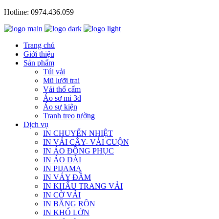
Hotline: 0974.436.059
Trang chủ
Giới thiệu
Sản phẩm
Túi vải
Mũ lưỡi trai
Vải thổ cẩm
Áo sơ mi 3d
Áo sự kiện
Tranh treo tường
Dịch vụ
IN CHUYỂN NHIỆT
IN VẢI CÂY- VẢI CUỘN
IN ÁO ĐỒNG PHỤC
IN ÁO DÀI
IN PIJAMA
IN VÁY ĐẦM
IN KHẨU TRANG VẢI
IN CỜ VẢI
IN BĂNG RÔN
IN KHỔ LỚN