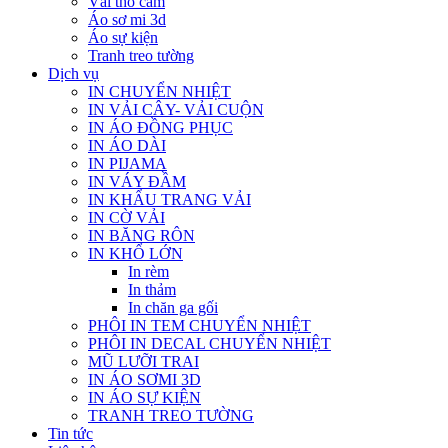
Vải thổ cẩm
Áo sơ mi 3d
Áo sự kiện
Tranh treo tường
Dịch vụ
IN CHUYỂN NHIỆT
IN VẢI CÂY- VẢI CUỘN
IN ÁO ĐỒNG PHỤC
IN ÁO DÀI
IN PIJAMA
IN VÁY ĐẦM
IN KHẨU TRANG VẢI
IN CỜ VẢI
IN BĂNG RÔN
IN KHỔ LỚN
In rèm
In thảm
In chăn ga gối
PHÔI IN TEM CHUYỂN NHIỆT
PHÔI IN DECAL CHUYỂN NHIỆT
MŨ LƯỠI TRAI
IN ÁO SƠMI 3D
IN ÁO SỰ KIỆN
TRANH TREO TƯỜNG
Tin tức