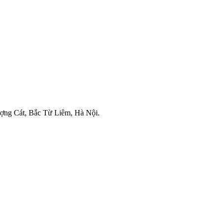
ợng Cát, Bắc Từ Liêm, Hà Nội.